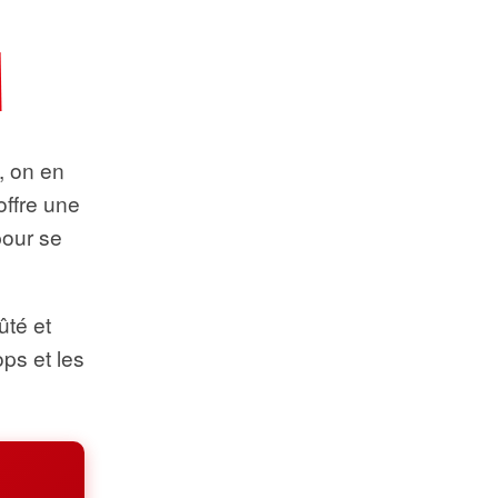
t, on en
offre une
pour se
ûté et
ops et les
.