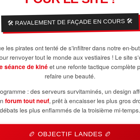
🛠️ RAVALEMENT DE FAÇADE EN COURS 🛠️
 les pirates ont tenté de s'infiltrer dans notre en-bu
pour renvoyer tout le monde aux vestiaires ! Le site s'
e séance de kiné
et une refonte tactique complète 
refaire une beauté.
ogramme : des serveurs survitaminés, un design aff
un
forum tout neuf
, prêt à encaisser les plus gros dr
débats les plus enflammés de la troisième mi-temps
🏉 OBJECTIF LANDES 🏉