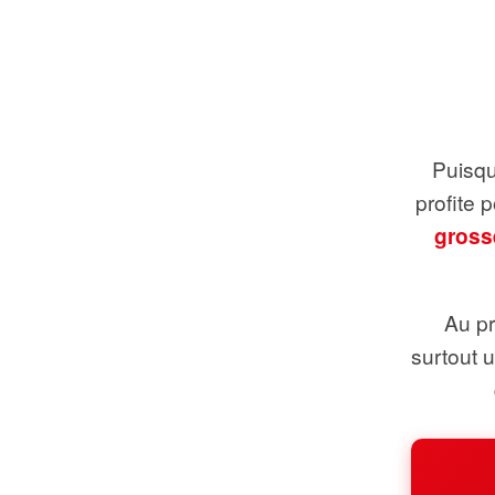
Puisque
profite 
gross
Au pr
surtout 