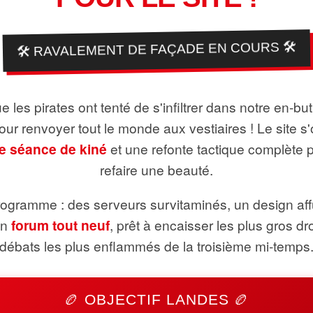
🛠️ RAVALEMENT DE FAÇADE EN COURS 🛠️
 les pirates ont tenté de s'infiltrer dans notre en-bu
pour renvoyer tout le monde aux vestiaires ! Le site s'
e séance de kiné
et une refonte tactique complète 
refaire une beauté.
ogramme : des serveurs survitaminés, un design aff
un
forum tout neuf
, prêt à encaisser les plus gros dr
débats les plus enflammés de la troisième mi-temps
🏉 OBJECTIF LANDES 🏉