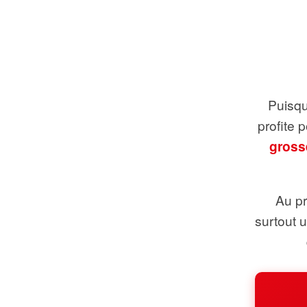
Puisque
profite 
gross
Au pr
surtout 