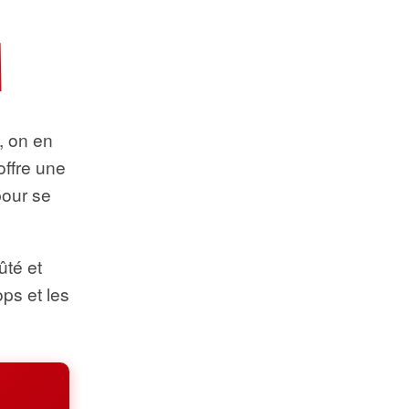
t, on en
offre une
pour se
ûté et
ops et les
.