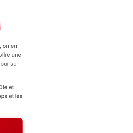
t, on en
offre une
pour se
ûté et
ops et les
.