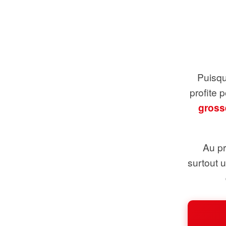
Puisque
profite 
gross
Au pr
surtout 