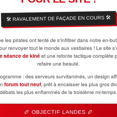
🛠️ RAVALEMENT DE FAÇADE EN COURS 🛠️
 les pirates ont tenté de s'infiltrer dans notre en-bu
pour renvoyer tout le monde aux vestiaires ! Le site s'
e séance de kiné
et une refonte tactique complète 
refaire une beauté.
ogramme : des serveurs survitaminés, un design aff
un
forum tout neuf
, prêt à encaisser les plus gros dr
débats les plus enflammés de la troisième mi-temps
🏉 OBJECTIF LANDES 🏉