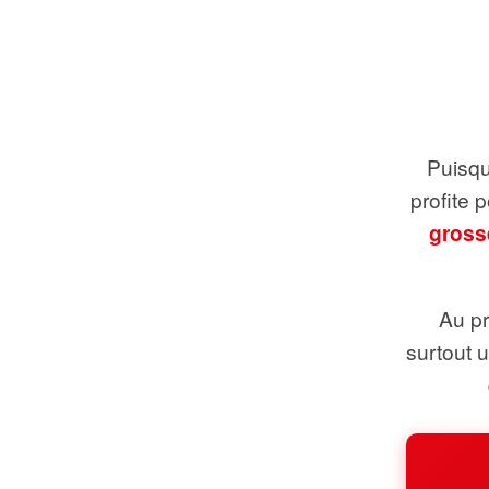
Puisque
profite 
gross
Au pr
surtout 