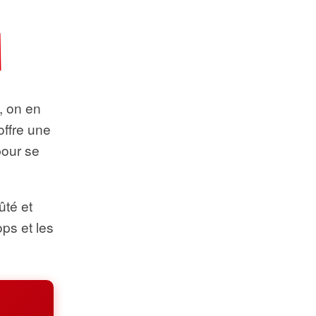
t, on en
offre une
pour se
ûté et
ops et les
.