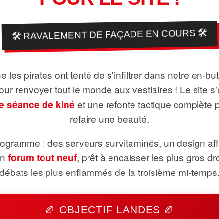
🛠️ RAVALEMENT DE FAÇADE EN COURS 🛠️
 les pirates ont tenté de s'infiltrer dans notre en-bu
pour renvoyer tout le monde aux vestiaires ! Le site s'
e séance de kiné
et une refonte tactique complète 
refaire une beauté.
ogramme : des serveurs survitaminés, un design aff
un
forum tout neuf
, prêt à encaisser les plus gros dr
débats les plus enflammés de la troisième mi-temps
🏉 OBJECTIF LANDES 🏉