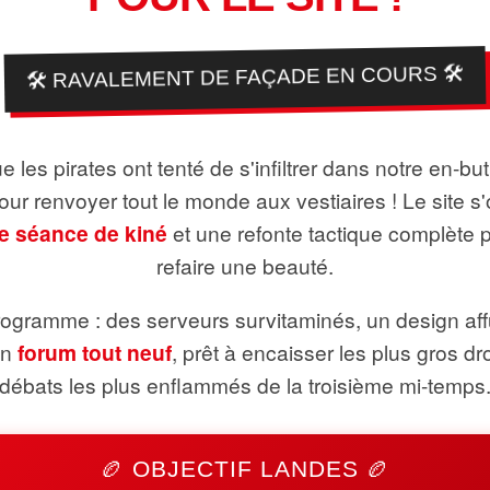
🛠️ RAVALEMENT DE FAÇADE EN COURS 🛠️
 les pirates ont tenté de s'infiltrer dans notre en-bu
pour renvoyer tout le monde aux vestiaires ! Le site s'
e séance de kiné
et une refonte tactique complète 
refaire une beauté.
ogramme : des serveurs survitaminés, un design aff
un
forum tout neuf
, prêt à encaisser les plus gros dr
débats les plus enflammés de la troisième mi-temps
🏉 OBJECTIF LANDES 🏉