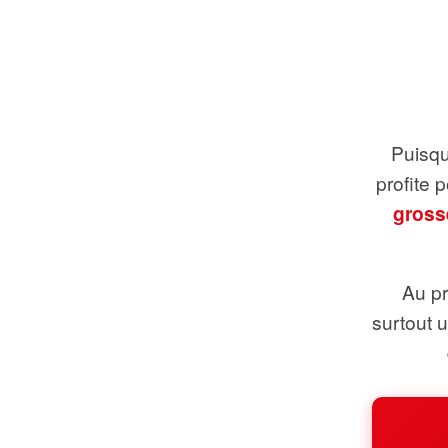
Puisque
profite 
gross
Au pr
surtout 