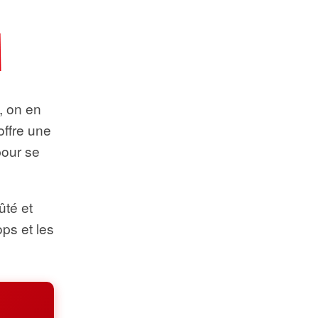
t, on en
offre une
pour se
ûté et
ops et les
.