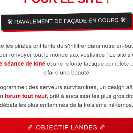
🛠️ RAVALEMENT DE FAÇADE EN COURS 🛠️
 les pirates ont tenté de s'infiltrer dans notre en-bu
pour renvoyer tout le monde aux vestiaires ! Le site s'
e séance de kiné
et une refonte tactique complète 
refaire une beauté.
ogramme : des serveurs survitaminés, un design aff
un
forum tout neuf
, prêt à encaisser les plus gros dr
débats les plus enflammés de la troisième mi-temps
🏉 OBJECTIF LANDES 🏉