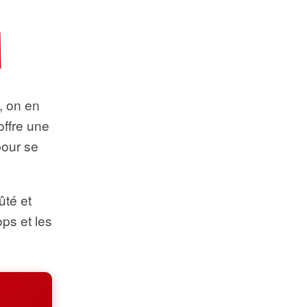
t, on en
offre une
pour se
ûté et
ops et les
.