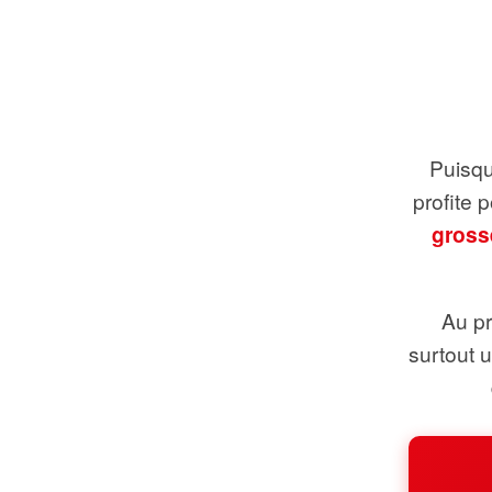
Puisque
profite 
gross
Au pr
surtout 