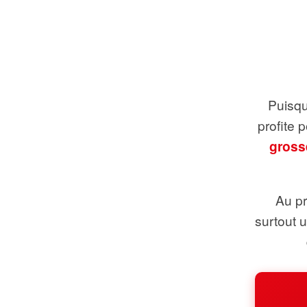
Puisque
profite 
gross
Au pr
surtout 