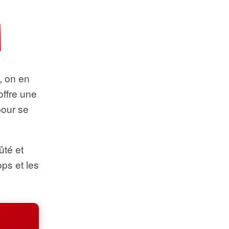
t, on en
offre une
pour se
ûté et
ops et les
.