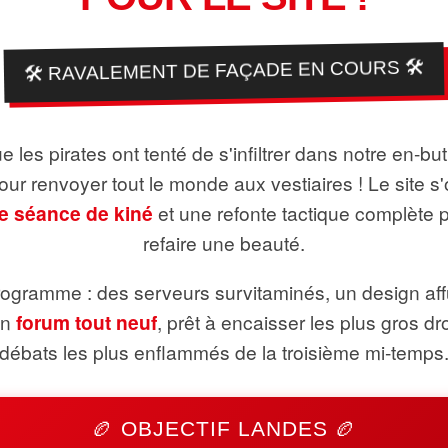
🛠️ RAVALEMENT DE FAÇADE EN COURS 🛠️
 les pirates ont tenté de s'infiltrer dans notre en-bu
pour renvoyer tout le monde aux vestiaires ! Le site s'
e séance de kiné
et une refonte tactique complète 
refaire une beauté.
ogramme : des serveurs survitaminés, un design aff
un
forum tout neuf
, prêt à encaisser les plus gros dr
débats les plus enflammés de la troisième mi-temps
🏉 OBJECTIF LANDES 🏉