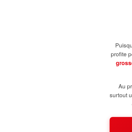
Puisque
profite 
gross
Au pr
surtout 