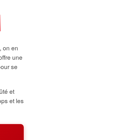
t, on en
offre une
pour se
ûté et
ops et les
.