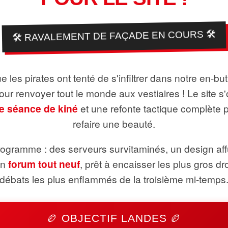
🛠️ RAVALEMENT DE FAÇADE EN COURS 🛠️
 les pirates ont tenté de s'infiltrer dans notre en-bu
pour renvoyer tout le monde aux vestiaires ! Le site s'
e séance de kiné
et une refonte tactique complète 
refaire une beauté.
ogramme : des serveurs survitaminés, un design aff
un
forum tout neuf
, prêt à encaisser les plus gros dr
débats les plus enflammés de la troisième mi-temps
🏉 OBJECTIF LANDES 🏉