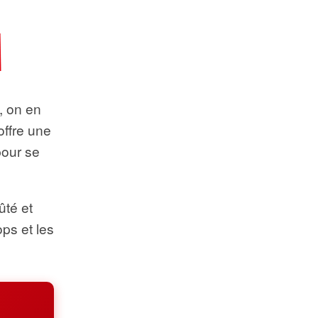
t, on en
offre une
pour se
ûté et
ops et les
.