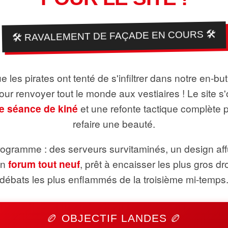
🛠️ RAVALEMENT DE FAÇADE EN COURS 🛠️
 les pirates ont tenté de s'infiltrer dans notre en-bu
pour renvoyer tout le monde aux vestiaires ! Le site s'
e séance de kiné
et une refonte tactique complète 
refaire une beauté.
ogramme : des serveurs survitaminés, un design aff
un
forum tout neuf
, prêt à encaisser les plus gros dr
débats les plus enflammés de la troisième mi-temps
🏉 OBJECTIF LANDES 🏉