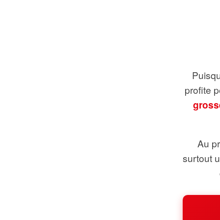
Puisque
profite 
gross
Au pr
surtout 