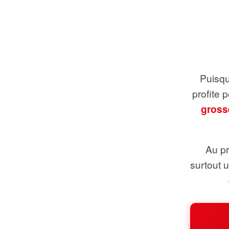
Puisque
profite 
gross
Au pr
surtout 