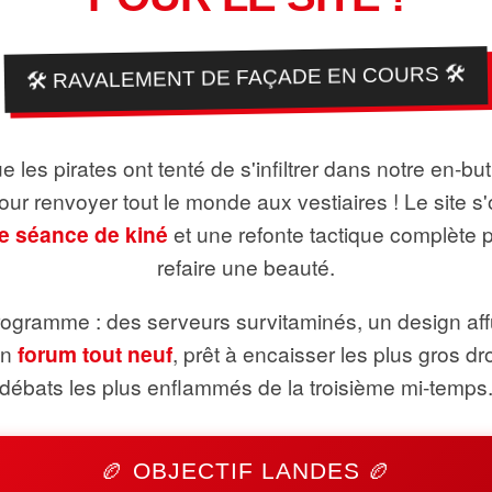
🛠️ RAVALEMENT DE FAÇADE EN COURS 🛠️
 les pirates ont tenté de s'infiltrer dans notre en-bu
pour renvoyer tout le monde aux vestiaires ! Le site s'
e séance de kiné
et une refonte tactique complète 
refaire une beauté.
ogramme : des serveurs survitaminés, un design aff
un
forum tout neuf
, prêt à encaisser les plus gros dr
débats les plus enflammés de la troisième mi-temps
🏉 OBJECTIF LANDES 🏉