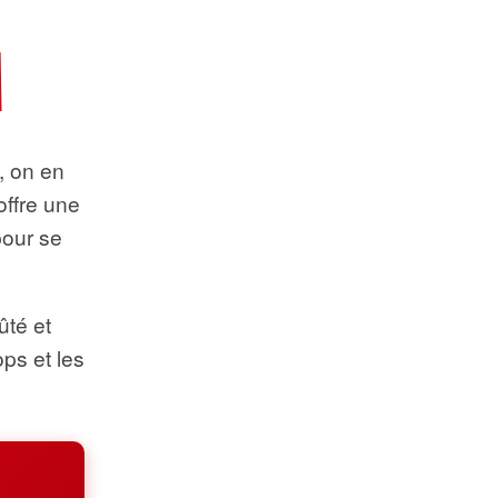
t, on en
offre une
pour se
ûté et
ops et les
.