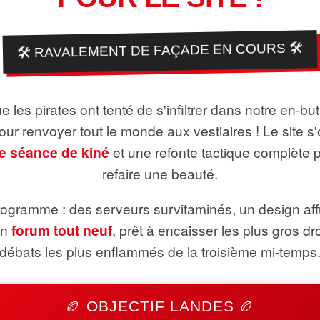
🛠️ RAVALEMENT DE FAÇADE EN COURS 🛠️
 les pirates ont tenté de s'infiltrer dans notre en-bu
pour renvoyer tout le monde aux vestiaires ! Le site s'
e séance de kiné
et une refonte tactique complète 
refaire une beauté.
ogramme : des serveurs survitaminés, un design aff
un
forum tout neuf
, prêt à encaisser les plus gros dr
débats les plus enflammés de la troisième mi-temps
🏉 OBJECTIF LANDES 🏉