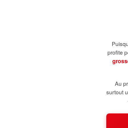
Puisque
profite 
gross
Au pr
surtout 