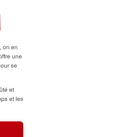
t, on en
offre une
pour se
ûté et
ops et les
.