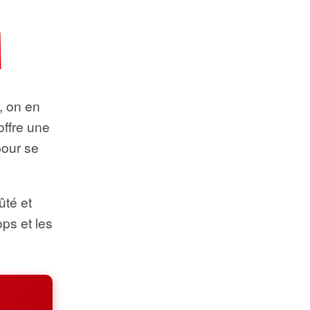
t, on en
offre une
pour se
ûté et
ops et les
.