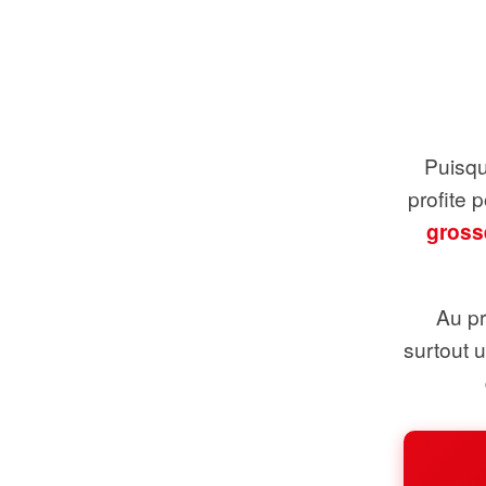
Puisque
profite 
gross
Au pr
surtout 