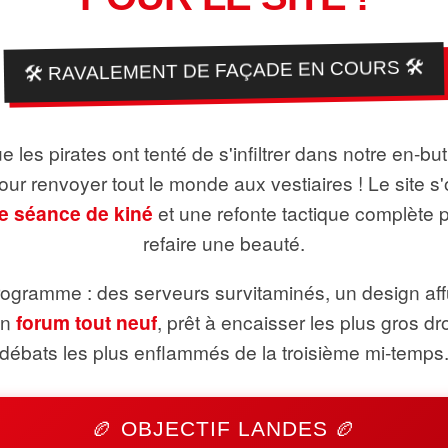
🛠️ RAVALEMENT DE FAÇADE EN COURS 🛠️
 les pirates ont tenté de s'infiltrer dans notre en-bu
pour renvoyer tout le monde aux vestiaires ! Le site s'
e séance de kiné
et une refonte tactique complète 
refaire une beauté.
ogramme : des serveurs survitaminés, un design aff
un
forum tout neuf
, prêt à encaisser les plus gros dr
débats les plus enflammés de la troisième mi-temps
🏉 OBJECTIF LANDES 🏉