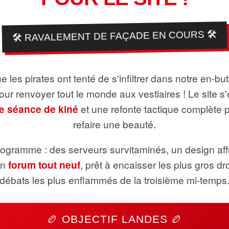
🛠️ RAVALEMENT DE FAÇADE EN COURS 🛠️
 les pirates ont tenté de s'infiltrer dans notre en-bu
pour renvoyer tout le monde aux vestiaires ! Le site s'
e séance de kiné
et une refonte tactique complète 
refaire une beauté.
ogramme : des serveurs survitaminés, un design aff
un
forum tout neuf
, prêt à encaisser les plus gros dr
débats les plus enflammés de la troisième mi-temps
🏉 OBJECTIF LANDES 🏉