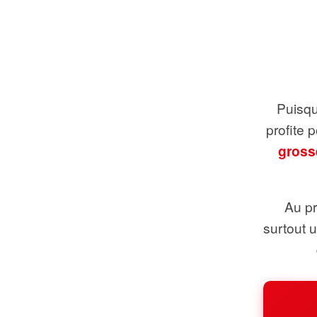
Puisque
profite 
gross
Au pr
surtout 