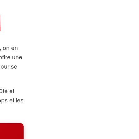
t, on en
offre une
pour se
ûté et
ops et les
.