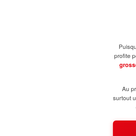
Puisque
profite 
gross
Au pr
surtout 