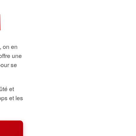
t, on en
offre une
pour se
ûté et
ops et les
.