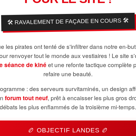
🛠️ RAVALEMENT DE FAÇADE EN COURS 🛠️
 les pirates ont tenté de s'infiltrer dans notre en-bu
pour renvoyer tout le monde aux vestiaires ! Le site s'
e séance de kiné
et une refonte tactique complète 
refaire une beauté.
ogramme : des serveurs survitaminés, un design aff
un
forum tout neuf
, prêt à encaisser les plus gros dr
débats les plus enflammés de la troisième mi-temps
🏉 OBJECTIF LANDES 🏉