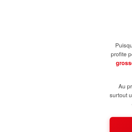
Puisque
profite 
gross
Au pr
surtout 