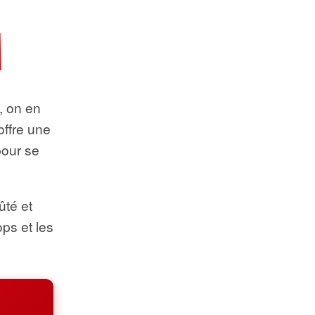
t, on en
offre une
pour se
ûté et
ops et les
.