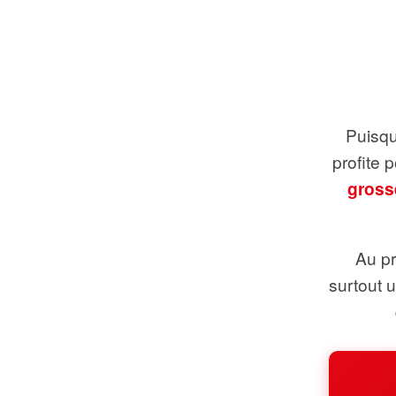
Puisque
profite 
gross
Au pr
surtout 