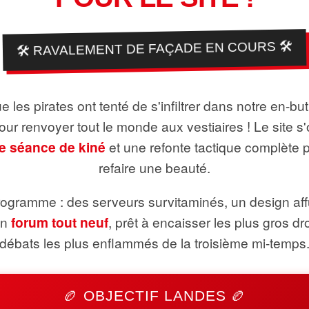
🛠️ RAVALEMENT DE FAÇADE EN COURS 🛠️
 les pirates ont tenté de s'infiltrer dans notre en-bu
pour renvoyer tout le monde aux vestiaires ! Le site s'
e séance de kiné
et une refonte tactique complète 
refaire une beauté.
ogramme : des serveurs survitaminés, un design aff
un
forum tout neuf
, prêt à encaisser les plus gros dr
débats les plus enflammés de la troisième mi-temps
🏉 OBJECTIF LANDES 🏉