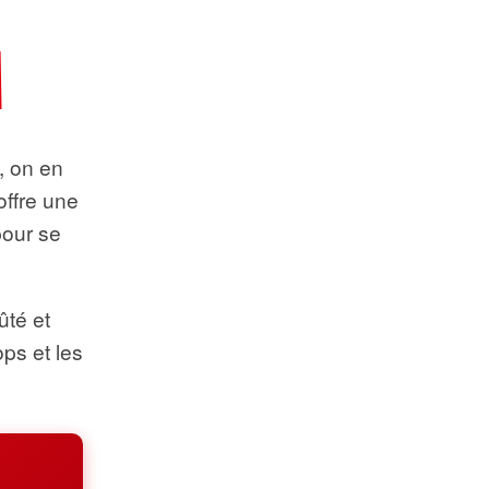
t, on en
offre une
pour se
ûté et
ops et les
.