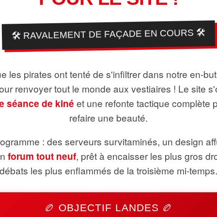
🛠️ RAVALEMENT DE FAÇADE EN COURS 🛠️
 les pirates ont tenté de s'infiltrer dans notre en-bu
pour renvoyer tout le monde aux vestiaires ! Le site s'
e séance de kiné
et une refonte tactique complète 
refaire une beauté.
ogramme : des serveurs survitaminés, un design aff
un
forum tout neuf
, prêt à encaisser les plus gros dr
débats les plus enflammés de la troisième mi-temps
🏉 OBJECTIF LANDES 🏉