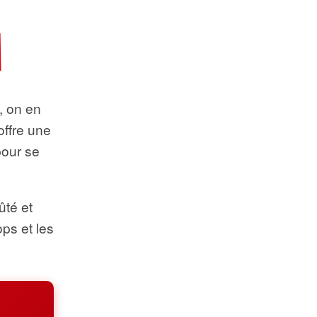
t, on en
offre une
pour se
ûté et
ops et les
.