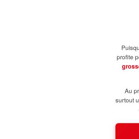
Puisque
profite 
gross
Au pr
surtout 