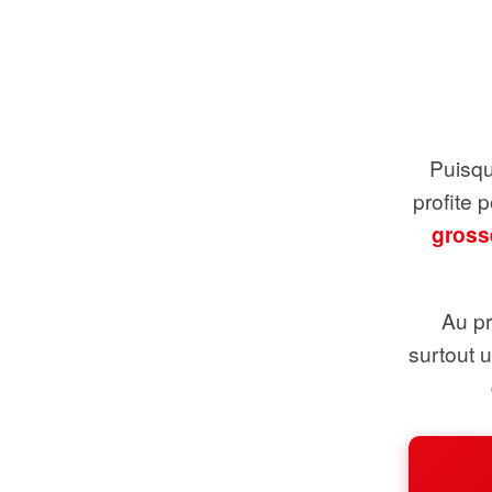
Puisque
profite 
gross
Au pr
surtout 