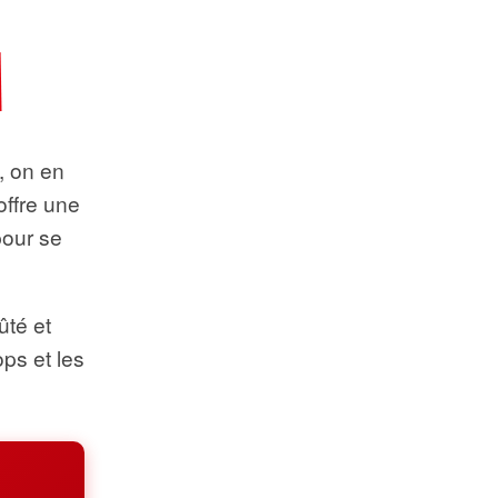
t, on en
offre une
pour se
ûté et
ops et les
.