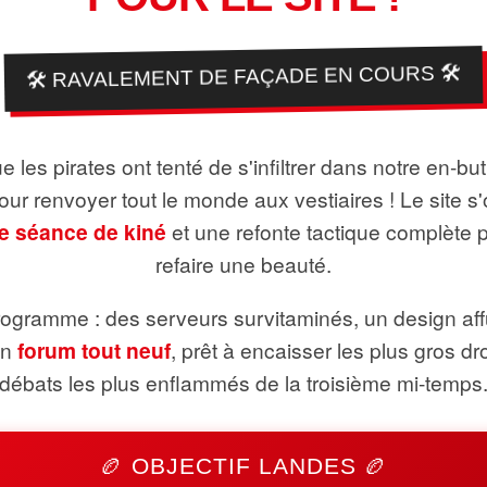
🛠️ RAVALEMENT DE FAÇADE EN COURS 🛠️
 les pirates ont tenté de s'infiltrer dans notre en-bu
pour renvoyer tout le monde aux vestiaires ! Le site s'
e séance de kiné
et une refonte tactique complète 
refaire une beauté.
ogramme : des serveurs survitaminés, un design aff
un
forum tout neuf
, prêt à encaisser les plus gros dr
débats les plus enflammés de la troisième mi-temps
🏉 OBJECTIF LANDES 🏉