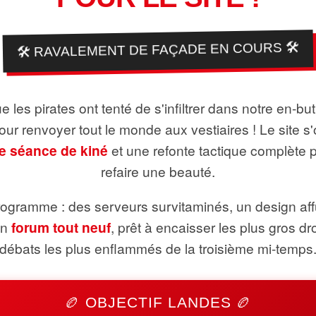
🛠️ RAVALEMENT DE FAÇADE EN COURS 🛠️
 les pirates ont tenté de s'infiltrer dans notre en-bu
pour renvoyer tout le monde aux vestiaires ! Le site s'
e séance de kiné
et une refonte tactique complète 
refaire une beauté.
ogramme : des serveurs survitaminés, un design aff
un
forum tout neuf
, prêt à encaisser les plus gros dr
débats les plus enflammés de la troisième mi-temps
🏉 OBJECTIF LANDES 🏉