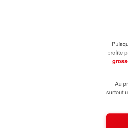
Puisque
profite 
gross
Au pr
surtout 