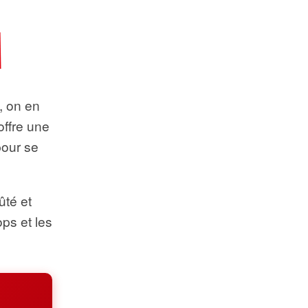
t, on en
offre une
pour se
ûté et
ops et les
.