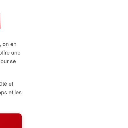
t, on en
offre une
pour se
ûté et
ops et les
.