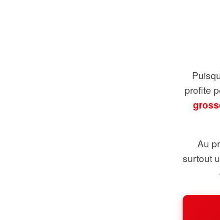
Puisque
profite 
gross
Au pr
surtout 