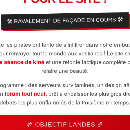
🛠️ RAVALEMENT DE FAÇADE EN COURS 🛠️
 les pirates ont tenté de s'infiltrer dans notre en-bu
pour renvoyer tout le monde aux vestiaires ! Le site s'
e séance de kiné
et une refonte tactique complète 
refaire une beauté.
ogramme : des serveurs survitaminés, un design aff
un
forum tout neuf
, prêt à encaisser les plus gros dr
débats les plus enflammés de la troisième mi-temps
🏉 OBJECTIF LANDES 🏉