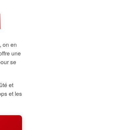
t, on en
offre une
pour se
ûté et
ops et les
.