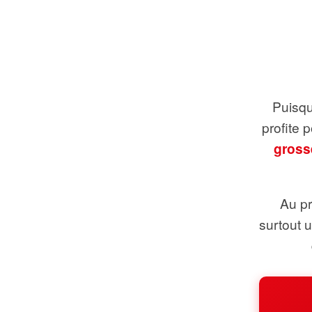
Puisque
profite 
gross
Au pr
surtout 