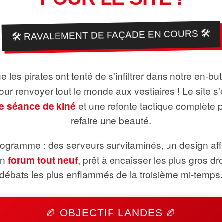
🛠️ RAVALEMENT DE FAÇADE EN COURS 🛠️
 les pirates ont tenté de s'infiltrer dans notre en-bu
pour renvoyer tout le monde aux vestiaires ! Le site s'
e séance de kiné
et une refonte tactique complète 
refaire une beauté.
ogramme : des serveurs survitaminés, un design aff
un
forum tout neuf
, prêt à encaisser les plus gros dr
débats les plus enflammés de la troisième mi-temps
🏉 OBJECTIF LANDES 🏉