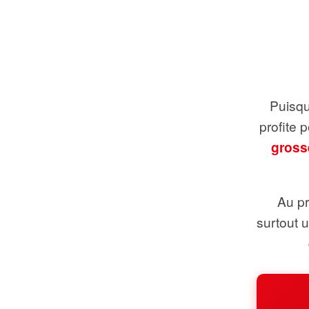
Puisque
profite 
gross
Au pr
surtout 