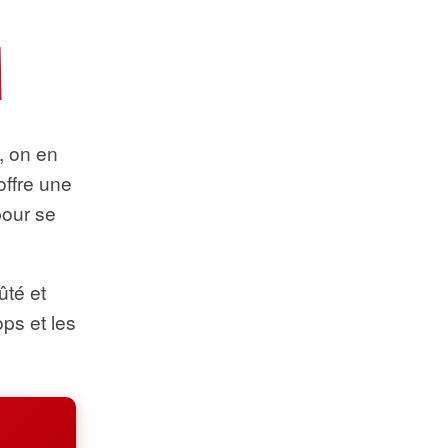
t, on en
offre une
pour se
ûté et
ops et les
.