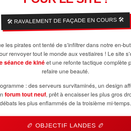
🛠️ RAVALEMENT DE FAÇADE EN COURS 🛠️
 les pirates ont tenté de s'infiltrer dans notre en-bu
pour renvoyer tout le monde aux vestiaires ! Le site s'
e séance de kiné
et une refonte tactique complète 
refaire une beauté.
ogramme : des serveurs survitaminés, un design aff
un
forum tout neuf
, prêt à encaisser les plus gros dr
débats les plus enflammés de la troisième mi-temps
🏉 OBJECTIF LANDES 🏉