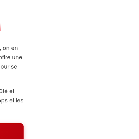
t, on en
offre une
pour se
ûté et
ops et les
.