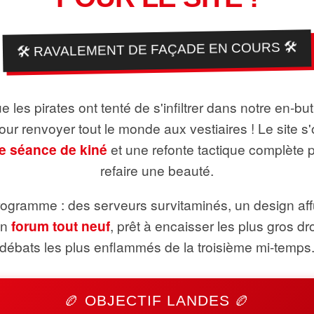
🛠️ RAVALEMENT DE FAÇADE EN COURS 🛠️
 les pirates ont tenté de s'infiltrer dans notre en-bu
pour renvoyer tout le monde aux vestiaires ! Le site s'
e séance de kiné
et une refonte tactique complète 
refaire une beauté.
ogramme : des serveurs survitaminés, un design aff
un
forum tout neuf
, prêt à encaisser les plus gros dr
débats les plus enflammés de la troisième mi-temps
🏉 OBJECTIF LANDES 🏉