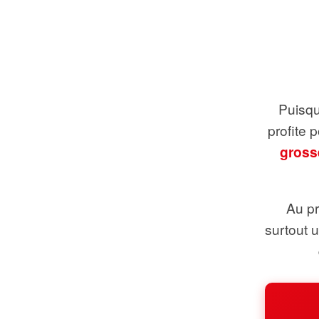
Puisque
profite 
gross
Au pr
surtout 