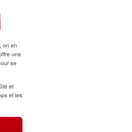
t, on en
offre une
pour se
ûté et
ops et les
.