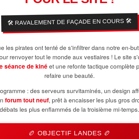
🛠️ RAVALEMENT DE FAÇADE EN COURS 🛠️
 les pirates ont tenté de s'infiltrer dans notre en-bu
pour renvoyer tout le monde aux vestiaires ! Le site s'
e séance de kiné
et une refonte tactique complète 
refaire une beauté.
ogramme : des serveurs survitaminés, un design aff
un
forum tout neuf
, prêt à encaisser les plus gros dr
débats les plus enflammés de la troisième mi-temps
🏉 OBJECTIF LANDES 🏉