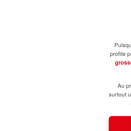
Puisque
profite 
gross
Au pr
surtout 