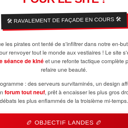
🛠️ RAVALEMENT DE FAÇADE EN COURS 🛠️
 les pirates ont tenté de s'infiltrer dans notre en-bu
pour renvoyer tout le monde aux vestiaires ! Le site s'
e séance de kiné
et une refonte tactique complète 
refaire une beauté.
ogramme : des serveurs survitaminés, un design aff
un
forum tout neuf
, prêt à encaisser les plus gros dr
débats les plus enflammés de la troisième mi-temps
🏉 OBJECTIF LANDES 🏉