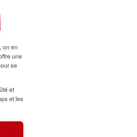
t, on en
offre une
pour se
ûté et
ops et les
.