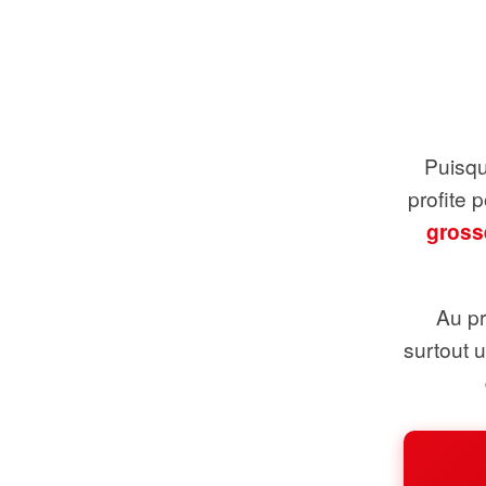
Puisque
profite 
gross
Au pr
surtout 