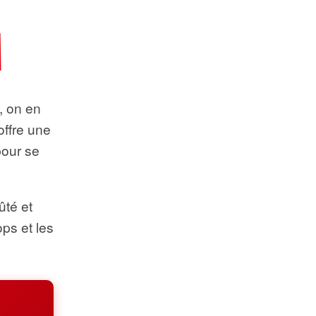
t, on en
offre une
pour se
ûté et
ops et les
.