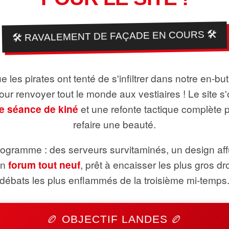
🛠️ RAVALEMENT DE FAÇADE EN COURS 🛠️
 les pirates ont tenté de s'infiltrer dans notre en-bu
pour renvoyer tout le monde aux vestiaires ! Le site s'
e séance de kiné
et une refonte tactique complète 
refaire une beauté.
ogramme : des serveurs survitaminés, un design aff
un
forum tout neuf
, prêt à encaisser les plus gros dr
débats les plus enflammés de la troisième mi-temps
🏉 OBJECTIF LANDES 🏉