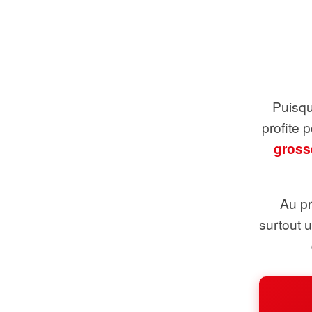
Puisque
profite 
gross
Au pr
surtout 