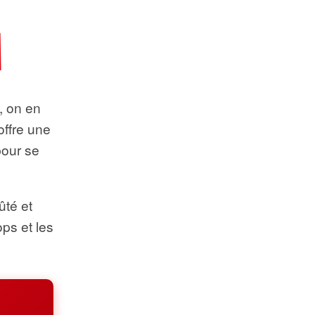
t, on en
offre une
pour se
ûté et
ops et les
.