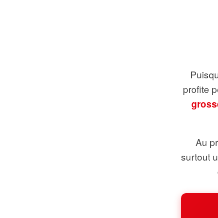
Puisque
profite 
gross
Au pr
surtout 