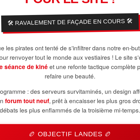
🛠️ RAVALEMENT DE FAÇADE EN COURS 🛠️
 les pirates ont tenté de s'infiltrer dans notre en-bu
pour renvoyer tout le monde aux vestiaires ! Le site s'
e séance de kiné
et une refonte tactique complète 
refaire une beauté.
ogramme : des serveurs survitaminés, un design aff
un
forum tout neuf
, prêt à encaisser les plus gros dr
débats les plus enflammés de la troisième mi-temps
🏉 OBJECTIF LANDES 🏉