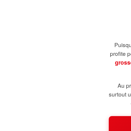
Puisque
profite 
gross
Au pr
surtout 