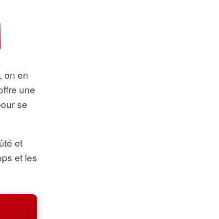
t, on en
offre une
pour se
ûté et
ops et les
.