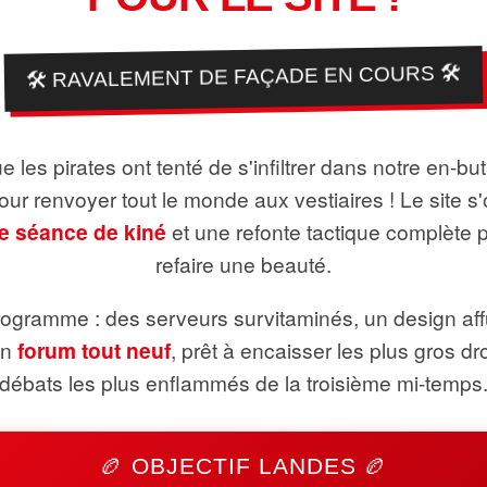
🛠️ RAVALEMENT DE FAÇADE EN COURS 🛠️
 les pirates ont tenté de s'infiltrer dans notre en-bu
pour renvoyer tout le monde aux vestiaires ! Le site s'
e séance de kiné
et une refonte tactique complète 
refaire une beauté.
ogramme : des serveurs survitaminés, un design aff
un
forum tout neuf
, prêt à encaisser les plus gros dr
débats les plus enflammés de la troisième mi-temps
🏉 OBJECTIF LANDES 🏉