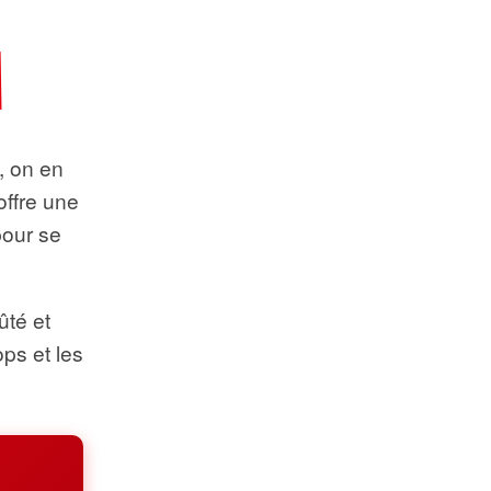
t, on en
offre une
pour se
ûté et
ops et les
.