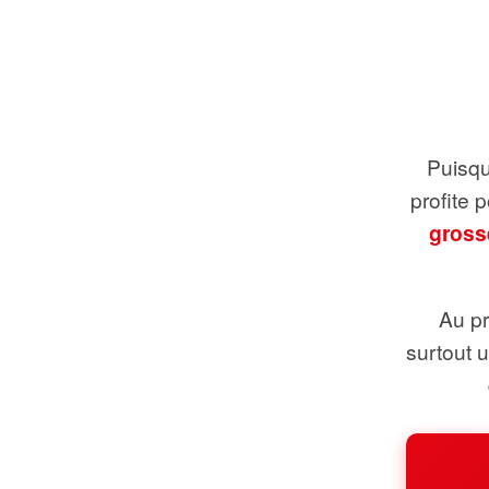
Puisque
profite 
gross
Au pr
surtout 