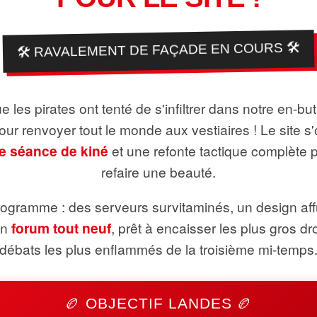
🛠️ RAVALEMENT DE FAÇADE EN COURS 🛠️
 les pirates ont tenté de s'infiltrer dans notre en-bu
pour renvoyer tout le monde aux vestiaires ! Le site s'
e séance de kiné
et une refonte tactique complète 
refaire une beauté.
ogramme : des serveurs survitaminés, un design aff
un
forum tout neuf
, prêt à encaisser les plus gros dr
débats les plus enflammés de la troisième mi-temps
🏉 OBJECTIF LANDES 🏉