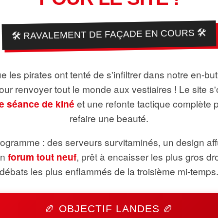
🛠️ RAVALEMENT DE FAÇADE EN COURS 🛠️
 les pirates ont tenté de s'infiltrer dans notre en-bu
pour renvoyer tout le monde aux vestiaires ! Le site s'
e séance de kiné
et une refonte tactique complète 
refaire une beauté.
ogramme : des serveurs survitaminés, un design aff
un
forum tout neuf
, prêt à encaisser les plus gros dr
débats les plus enflammés de la troisième mi-temps
🏉 OBJECTIF LANDES 🏉