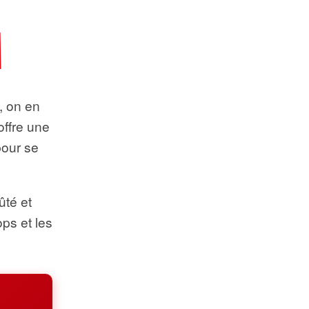
t, on en
offre une
pour se
ûté et
ops et les
.