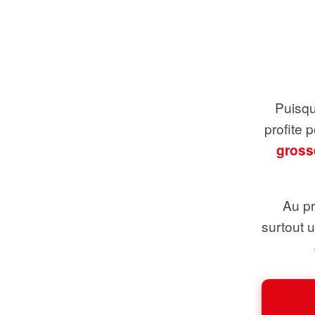
Puisque
profite 
gross
Au pr
surtout 