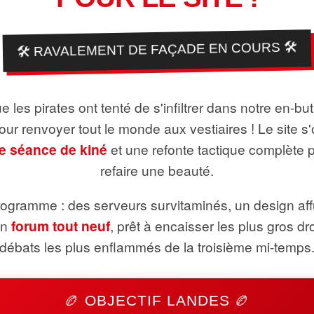
🛠️ RAVALEMENT DE FAÇADE EN COURS 🛠️
 les pirates ont tenté de s'infiltrer dans notre en-bu
pour renvoyer tout le monde aux vestiaires ! Le site s'
e séance de kiné
et une refonte tactique complète 
refaire une beauté.
ogramme : des serveurs survitaminés, un design aff
un
forum tout neuf
, prêt à encaisser les plus gros dr
débats les plus enflammés de la troisième mi-temps
🏉 OBJECTIF LANDES 🏉