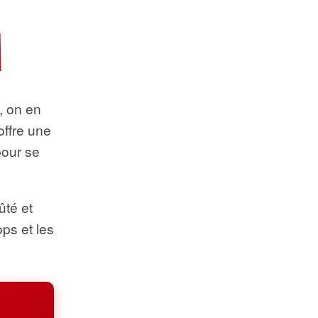
t, on en
offre une
pour se
ûté et
ops et les
.