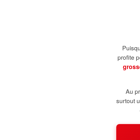
Puisque
profite 
gross
Au pr
surtout 