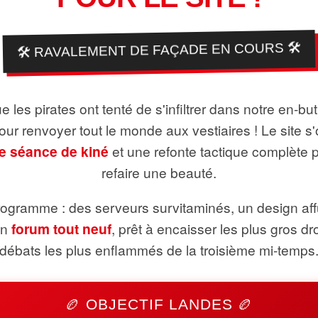
🛠️ RAVALEMENT DE FAÇADE EN COURS 🛠️
 les pirates ont tenté de s'infiltrer dans notre en-bu
pour renvoyer tout le monde aux vestiaires ! Le site s'
e séance de kiné
et une refonte tactique complète 
refaire une beauté.
ogramme : des serveurs survitaminés, un design aff
un
forum tout neuf
, prêt à encaisser les plus gros dr
débats les plus enflammés de la troisième mi-temps
🏉 OBJECTIF LANDES 🏉