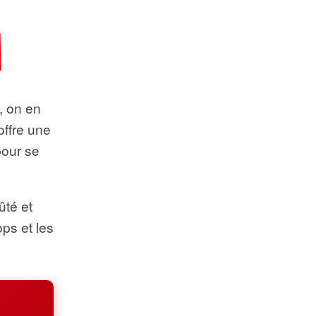
t, on en
offre une
pour se
ûté et
ops et les
.