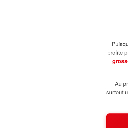
Puisque
profite 
gross
Au pr
surtout 