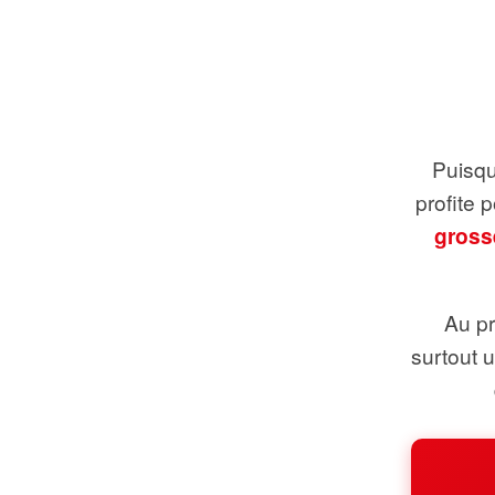
Puisque
profite 
gross
Au pr
surtout 