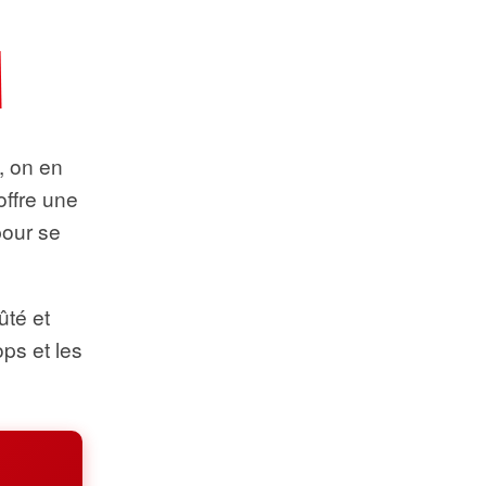
t, on en
offre une
pour se
ûté et
ops et les
.