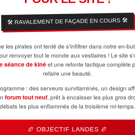
🛠️ RAVALEMENT DE FAÇADE EN COURS 🛠️
 les pirates ont tenté de s'infiltrer dans notre en-bu
pour renvoyer tout le monde aux vestiaires ! Le site s'
e séance de kiné
et une refonte tactique complète 
refaire une beauté.
ogramme : des serveurs survitaminés, un design aff
un
forum tout neuf
, prêt à encaisser les plus gros dr
débats les plus enflammés de la troisième mi-temps
🏉 OBJECTIF LANDES 🏉