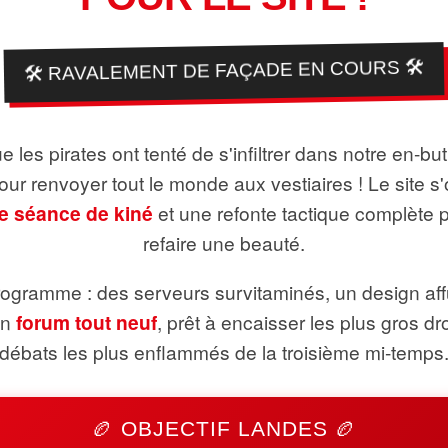
🛠️ RAVALEMENT DE FAÇADE EN COURS 🛠️
 les pirates ont tenté de s'infiltrer dans notre en-bu
pour renvoyer tout le monde aux vestiaires ! Le site s'
e séance de kiné
et une refonte tactique complète 
refaire une beauté.
ogramme : des serveurs survitaminés, un design aff
un
forum tout neuf
, prêt à encaisser les plus gros dr
débats les plus enflammés de la troisième mi-temps
🏉 OBJECTIF LANDES 🏉