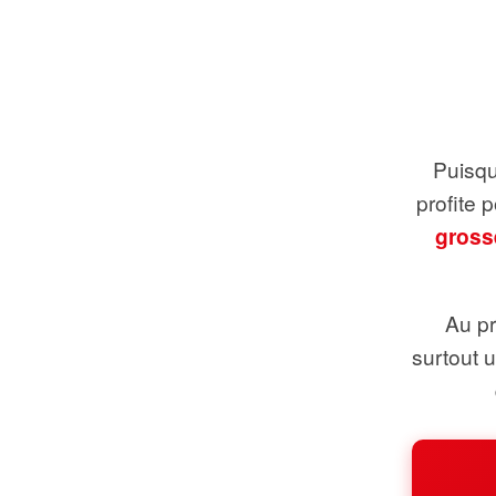
Puisque
profite 
gross
Au pr
surtout 