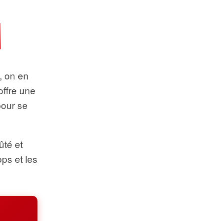
t, on en
offre une
pour se
ûté et
ops et les
.