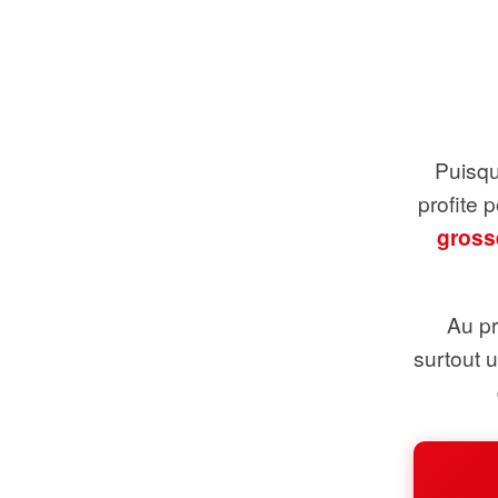
Puisque
profite 
gross
Au pr
surtout 