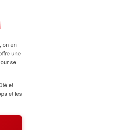
t, on en
offre une
pour se
ûté et
ops et les
.