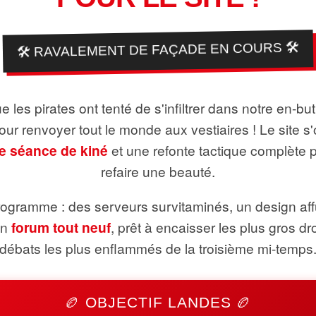
🛠️ RAVALEMENT DE FAÇADE EN COURS 🛠️
 les pirates ont tenté de s'infiltrer dans notre en-bu
pour renvoyer tout le monde aux vestiaires ! Le site s'
e séance de kiné
et une refonte tactique complète 
refaire une beauté.
ogramme : des serveurs survitaminés, un design aff
un
forum tout neuf
, prêt à encaisser les plus gros dr
débats les plus enflammés de la troisième mi-temps
🏉 OBJECTIF LANDES 🏉