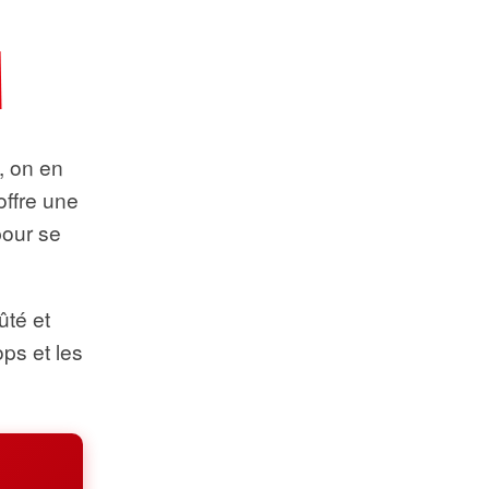
t, on en
offre une
pour se
ûté et
ops et les
.