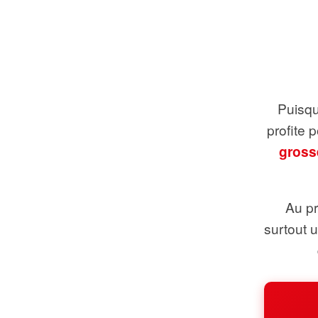
Puisque
profite 
gross
Au pr
surtout 