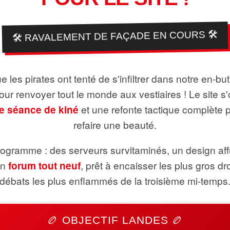
🛠️ RAVALEMENT DE FAÇADE EN COURS 🛠️
 les pirates ont tenté de s'infiltrer dans notre en-bu
pour renvoyer tout le monde aux vestiaires ! Le site s'
e séance de kiné
et une refonte tactique complète 
refaire une beauté.
ogramme : des serveurs survitaminés, un design aff
un
forum tout neuf
, prêt à encaisser les plus gros dr
débats les plus enflammés de la troisième mi-temps
🏉 OBJECTIF LANDES 🏉