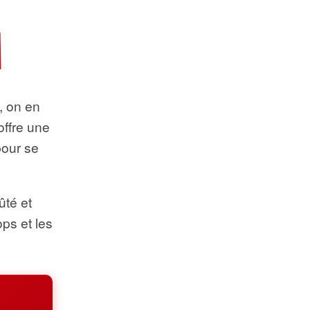
t, on en
offre une
pour se
ûté et
ops et les
.