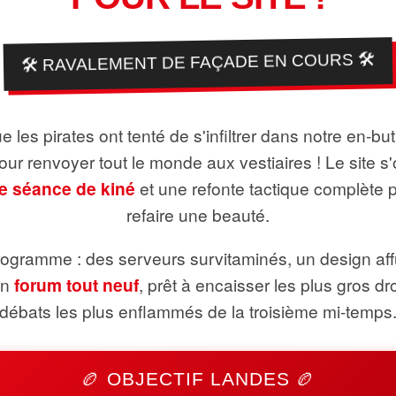
🛠️ RAVALEMENT DE FAÇADE EN COURS 🛠️
 les pirates ont tenté de s'infiltrer dans notre en-bu
pour renvoyer tout le monde aux vestiaires ! Le site s'
e séance de kiné
et une refonte tactique complète 
refaire une beauté.
ogramme : des serveurs survitaminés, un design aff
un
forum tout neuf
, prêt à encaisser les plus gros dr
débats les plus enflammés de la troisième mi-temps
🏉 OBJECTIF LANDES 🏉