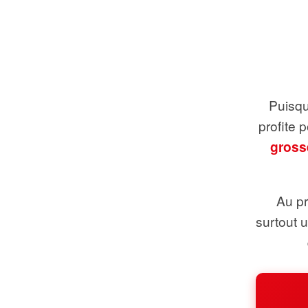
Puisque
profite 
gross
Au pr
surtout 