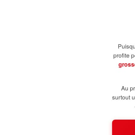
Puisque
profite 
gross
Au pr
surtout 