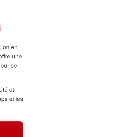
t, on en
offre une
pour se
ûté et
ops et les
.