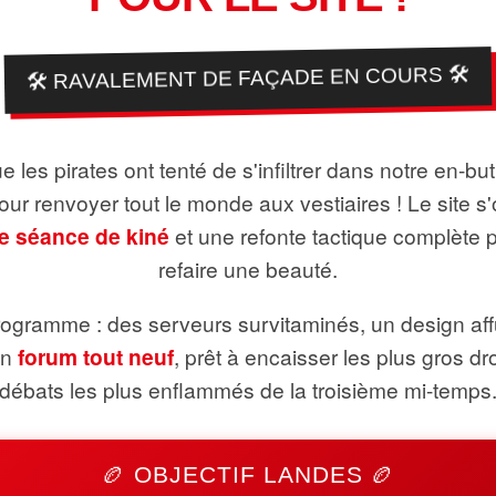
🛠️ RAVALEMENT DE FAÇADE EN COURS 🛠️
 les pirates ont tenté de s'infiltrer dans notre en-bu
pour renvoyer tout le monde aux vestiaires ! Le site s'
e séance de kiné
et une refonte tactique complète 
refaire une beauté.
ogramme : des serveurs survitaminés, un design aff
un
forum tout neuf
, prêt à encaisser les plus gros dr
débats les plus enflammés de la troisième mi-temps
🏉 OBJECTIF LANDES 🏉