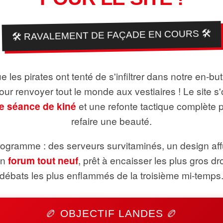
🛠️ RAVALEMENT DE FAÇADE EN COURS 🛠️
 les pirates ont tenté de s'infiltrer dans notre en-bu
pour renvoyer tout le monde aux vestiaires ! Le site s'
e séance de kiné
et une refonte tactique complète 
refaire une beauté.
ogramme : des serveurs survitaminés, un design aff
un
forum tout neuf
, prêt à encaisser les plus gros dr
débats les plus enflammés de la troisième mi-temps
🏉 OBJECTIF LANDES 🏉