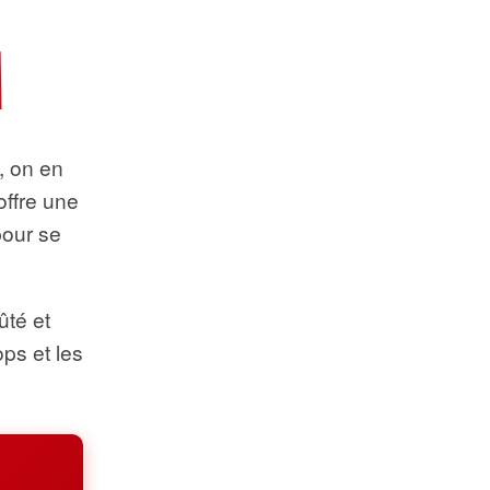
t, on en
offre une
pour se
ûté et
ops et les
.