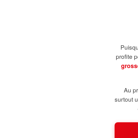
Puisque
profite 
gross
Au pr
surtout 