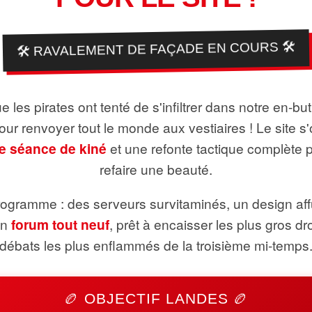
🛠️ RAVALEMENT DE FAÇADE EN COURS 🛠️
 les pirates ont tenté de s'infiltrer dans notre en-bu
pour renvoyer tout le monde aux vestiaires ! Le site s'
e séance de kiné
et une refonte tactique complète 
refaire une beauté.
ogramme : des serveurs survitaminés, un design aff
un
forum tout neuf
, prêt à encaisser les plus gros dr
débats les plus enflammés de la troisième mi-temps
🏉 OBJECTIF LANDES 🏉