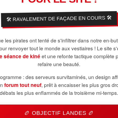
🛠️ RAVALEMENT DE FAÇADE EN COURS 🛠️
 les pirates ont tenté de s'infiltrer dans notre en-bu
pour renvoyer tout le monde aux vestiaires ! Le site s'
e séance de kiné
et une refonte tactique complète 
refaire une beauté.
ogramme : des serveurs survitaminés, un design aff
un
forum tout neuf
, prêt à encaisser les plus gros dr
débats les plus enflammés de la troisième mi-temps
🏉 OBJECTIF LANDES 🏉