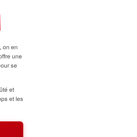
t, on en
offre une
pour se
ûté et
ops et les
.