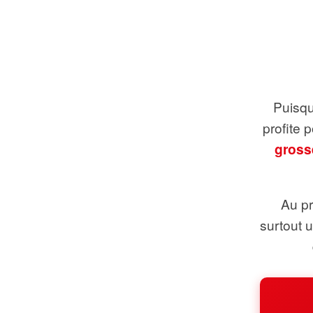
Puisque
profite 
gross
Au pr
surtout 