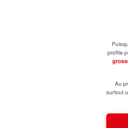
Puisque
profite 
gross
Au pr
surtout 