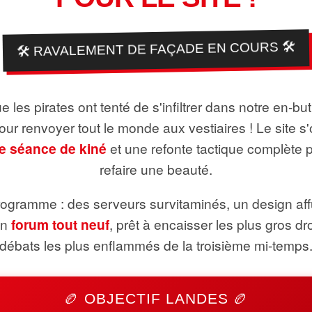
🛠️ RAVALEMENT DE FAÇADE EN COURS 🛠️
 les pirates ont tenté de s'infiltrer dans notre en-bu
pour renvoyer tout le monde aux vestiaires ! Le site s'
e séance de kiné
et une refonte tactique complète 
refaire une beauté.
ogramme : des serveurs survitaminés, un design aff
un
forum tout neuf
, prêt à encaisser les plus gros dr
débats les plus enflammés de la troisième mi-temps
🏉 OBJECTIF LANDES 🏉