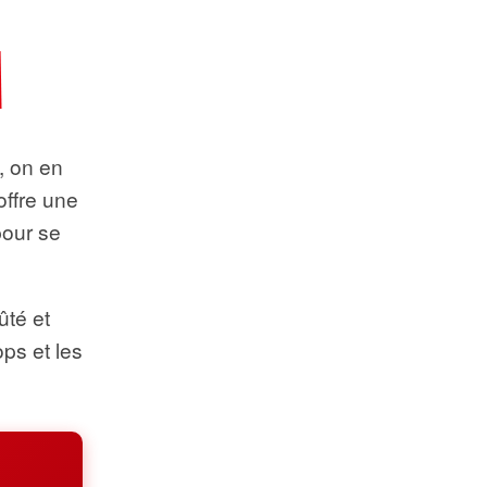
t, on en
offre une
pour se
ûté et
ops et les
.