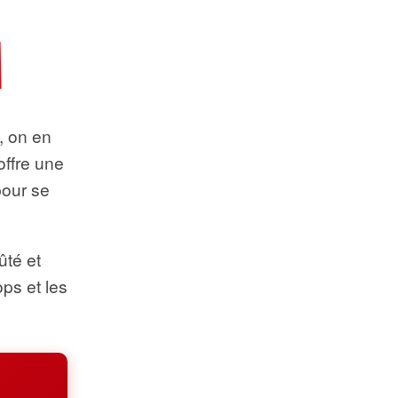
t, on en
offre une
pour se
ûté et
ops et les
.