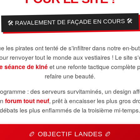
🛠️ RAVALEMENT DE FAÇADE EN COURS 🛠️
 les pirates ont tenté de s'infiltrer dans notre en-bu
pour renvoyer tout le monde aux vestiaires ! Le site s'
e séance de kiné
et une refonte tactique complète 
refaire une beauté.
ogramme : des serveurs survitaminés, un design aff
un
forum tout neuf
, prêt à encaisser les plus gros dr
débats les plus enflammés de la troisième mi-temps
🏉 OBJECTIF LANDES 🏉