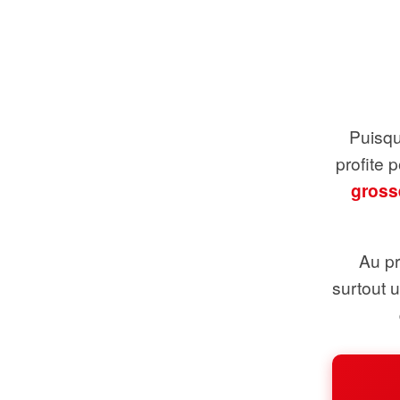
Puisque
profite 
gross
Au pr
surtout 