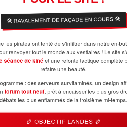
🛠️ RAVALEMENT DE FAÇADE EN COURS 🛠️
 les pirates ont tenté de s'infiltrer dans notre en-bu
pour renvoyer tout le monde aux vestiaires ! Le site s'
e séance de kiné
et une refonte tactique complète 
refaire une beauté.
ogramme : des serveurs survitaminés, un design aff
un
forum tout neuf
, prêt à encaisser les plus gros dr
débats les plus enflammés de la troisième mi-temps
🏉 OBJECTIF LANDES 🏉