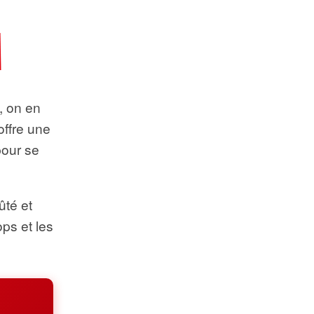
t, on en
offre une
pour se
ûté et
ops et les
.