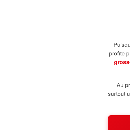
Puisque
profite 
gross
Au pr
surtout 