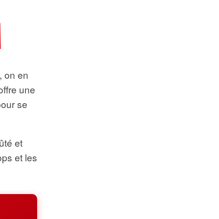
t, on en
offre une
pour se
ûté et
ops et les
.