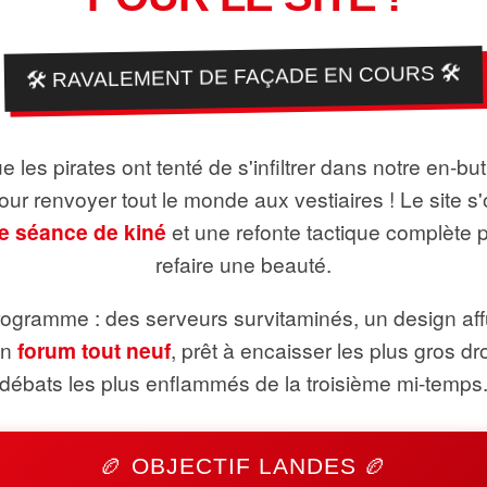
🛠️ RAVALEMENT DE FAÇADE EN COURS 🛠️
 les pirates ont tenté de s'infiltrer dans notre en-bu
pour renvoyer tout le monde aux vestiaires ! Le site s'
e séance de kiné
et une refonte tactique complète 
refaire une beauté.
ogramme : des serveurs survitaminés, un design aff
un
forum tout neuf
, prêt à encaisser les plus gros dr
débats les plus enflammés de la troisième mi-temps
🏉 OBJECTIF LANDES 🏉