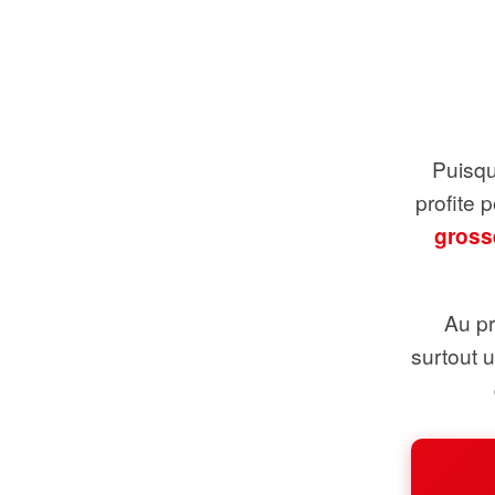
Puisque
profite 
gross
Au pr
surtout 