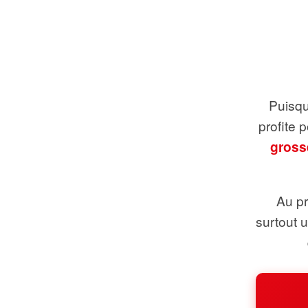
Puisque
profite 
gross
Au pr
surtout 