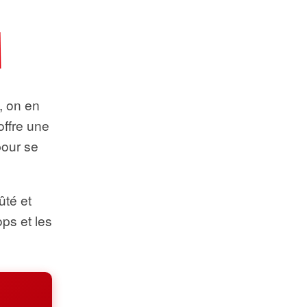
t, on en
offre une
pour se
ûté et
ops et les
.