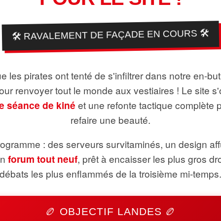
🛠️ RAVALEMENT DE FAÇADE EN COURS 🛠️
 les pirates ont tenté de s'infiltrer dans notre en-bu
pour renvoyer tout le monde aux vestiaires ! Le site s'
e séance de kiné
et une refonte tactique complète 
refaire une beauté.
ogramme : des serveurs survitaminés, un design aff
un
forum tout neuf
, prêt à encaisser les plus gros dr
débats les plus enflammés de la troisième mi-temps
🏉 OBJECTIF LANDES 🏉