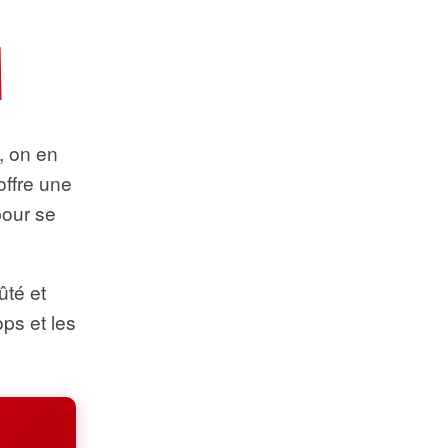
t, on en
offre une
pour se
ûté et
ops et les
.