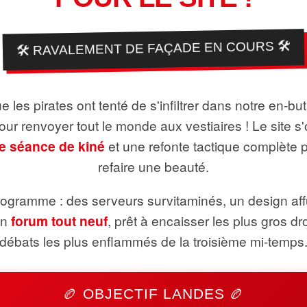
🛠️ RAVALEMENT DE FAÇADE EN COURS 🛠️
 les pirates ont tenté de s'infiltrer dans notre en-bu
pour renvoyer tout le monde aux vestiaires ! Le site s'
e séance de kiné
et une refonte tactique complète 
refaire une beauté.
ogramme : des serveurs survitaminés, un design aff
un
forum tout neuf
, prêt à encaisser les plus gros dr
débats les plus enflammés de la troisième mi-temps
🏉 OBJECTIF LANDES 🏉