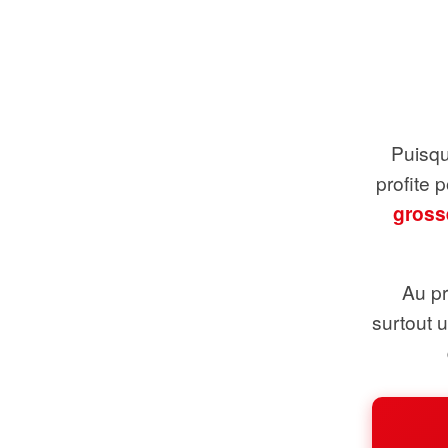
Puisque
profite 
gross
Au pr
surtout 