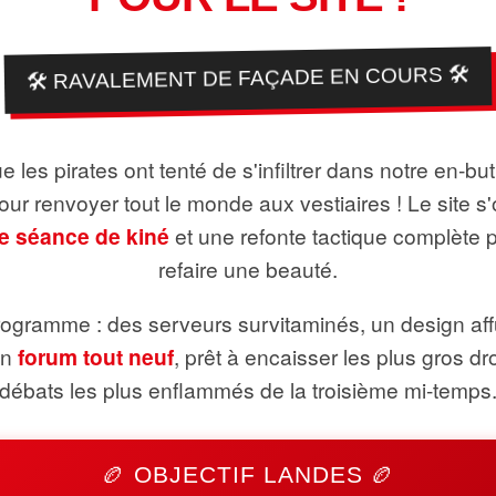
🛠️ RAVALEMENT DE FAÇADE EN COURS 🛠️
 les pirates ont tenté de s'infiltrer dans notre en-bu
pour renvoyer tout le monde aux vestiaires ! Le site s'
e séance de kiné
et une refonte tactique complète 
refaire une beauté.
ogramme : des serveurs survitaminés, un design aff
un
forum tout neuf
, prêt à encaisser les plus gros dr
débats les plus enflammés de la troisième mi-temps
🏉 OBJECTIF LANDES 🏉