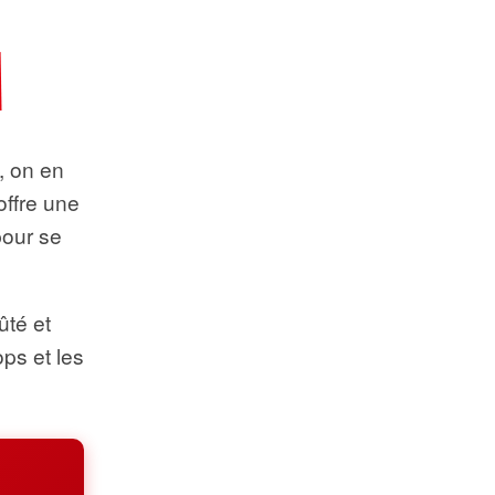
t, on en
offre une
pour se
ûté et
ops et les
.