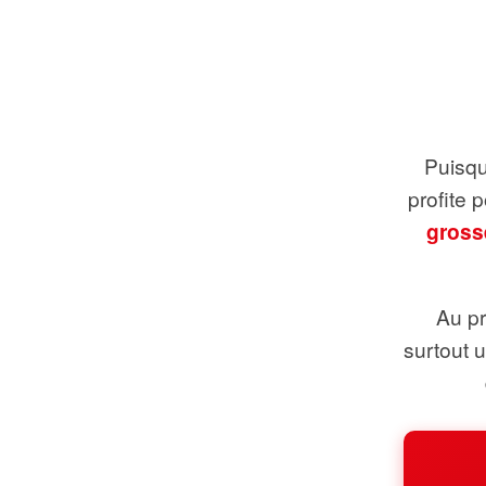
Puisque
profite 
gross
Au pr
surtout 