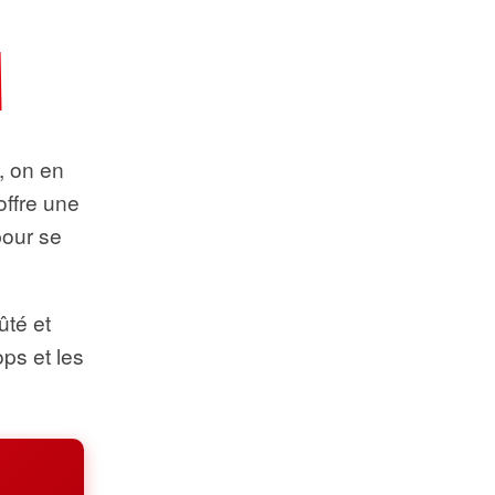
t, on en
offre une
pour se
ûté et
ops et les
.