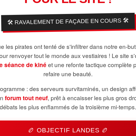
🛠️ RAVALEMENT DE FAÇADE EN COURS 🛠️
 les pirates ont tenté de s'infiltrer dans notre en-bu
pour renvoyer tout le monde aux vestiaires ! Le site s'
e séance de kiné
et une refonte tactique complète 
refaire une beauté.
ogramme : des serveurs survitaminés, un design aff
un
forum tout neuf
, prêt à encaisser les plus gros dr
débats les plus enflammés de la troisième mi-temps
🏉 OBJECTIF LANDES 🏉