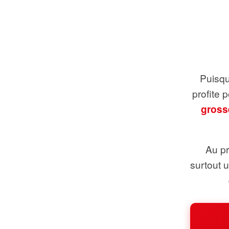
Puisque
profite 
gross
Au pr
surtout 