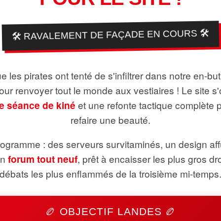
🛠️ RAVALEMENT DE FAÇADE EN COURS 🛠️
 les pirates ont tenté de s'infiltrer dans notre en-bu
pour renvoyer tout le monde aux vestiaires ! Le site s'
e séance de kiné
et une refonte tactique complète 
refaire une beauté.
ogramme : des serveurs survitaminés, un design aff
un
forum tout neuf
, prêt à encaisser les plus gros dr
débats les plus enflammés de la troisième mi-temps
🏉 OBJECTIF LANDES 🏉