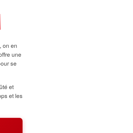
t, on en
offre une
pour se
ûté et
ops et les
.