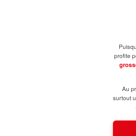
Puisque
profite 
gross
Au pr
surtout 